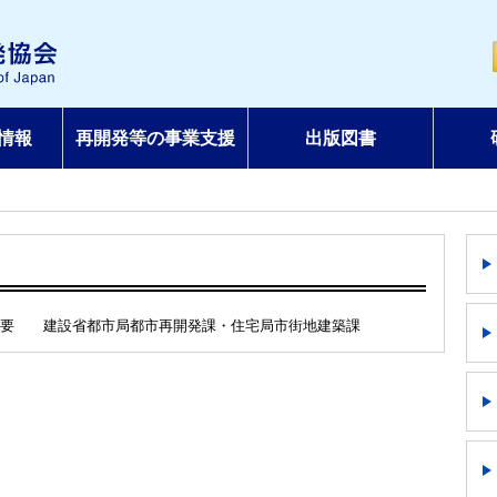
情報
再開発等の事業支援
出版図書
概要 建設省都市局都市再開発課・住宅局市街地建築課