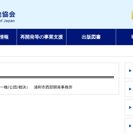
情報
再開発等の事業支援
出版図書
一種/公団/都決） 浦和市西部開発事務所