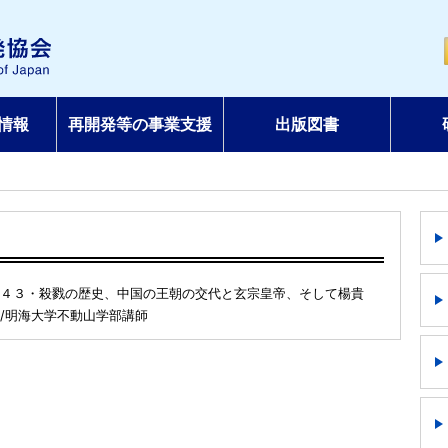
情報
再開発等の事業支援
出版図書
４３・殺戮の歴史、中国の王朝の交代と玄宗皇帝、そして楊貴
/明海大学不動山学部講師